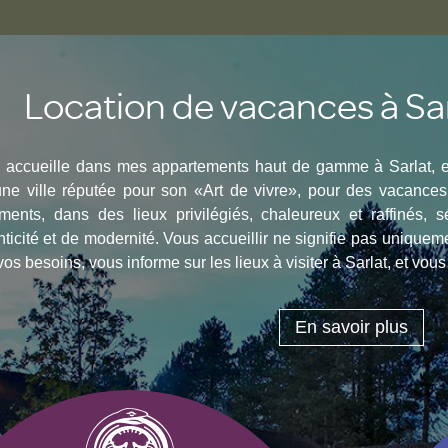
Location de vacances à Sa
 accueille dans mes appartements haut de gamme à Sarlat, 
une ville réputée pour son «Art de vivre», pour des vacances
ments, dans des lieux privilégiés, chaleureux et raffinés, 
ticité et de modernité. Vous accueillir ne signifie pas uniqueme
os besoins, vous informe sur les lieux à visiter à Sarlat, et vo
En savoir plus