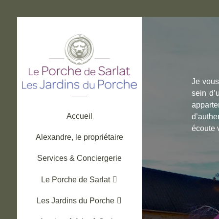
Aller
au
contenu
Je vous
sein d’
apparte
Accueil
d’authen
écoute v
Alexandre, le propriétaire
Services & Conciergerie
Le Porche de Sarlat
Les Jardins du Porche