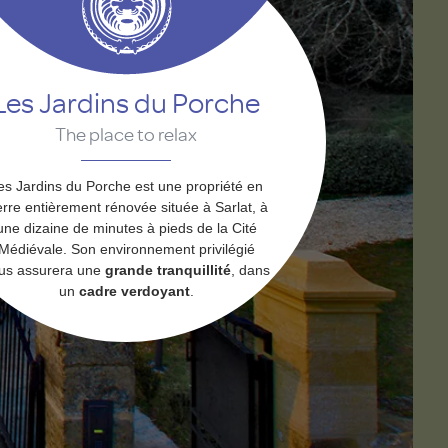
Les Jardins du Porche
The place to relax
es Jardins du Porche est une propriété en
erre entièrement rénovée située à Sarlat, à
une dizaine de minutes à pieds de la Cité
Médiévale. Son environnement privilégié
us assurera une
grande tranquillité
, dans
un
cadre verdoyant
.