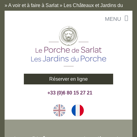
»
A voir et à faire à Sarlat
»
Les Châteaux et Jardins du
Aller
Périgord Noir
MENU
au
contenu
Réserver en ligne
+33 (0)6 80 15 27 21